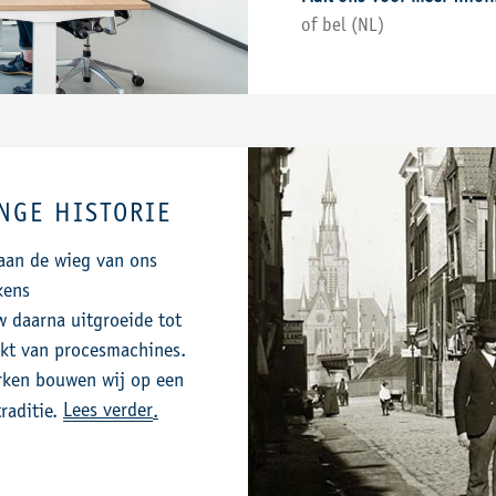
of bel (NL)
ANGE HISTORIE
aan de wieg van ons
kens
w daarna uitgroeide tot
kt van procesmachines.
rken bouwen wij op een
Lees verder
raditie.
.