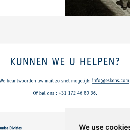
KUNNEN WE U HELPEN?
info@eskens.com
We beantwoorden uw mail zo snel mogelijk:
+31 172 46 80 36
Of bel ons :
.
We use cookie
andse Divisies
Buitenlandse Divisies