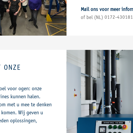
Mail ons voor meer info
0172-430181
of bel (NL)
T ONZE
doel voor ogen: onze
ines kunnen halen.
r om met u mee te denken
e komen. Wij geven u
eden oplossingen,