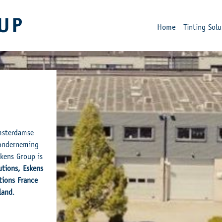
Home
Tinting Solu
Amsterdamse
 onderneming
kens Group is
utions, Eskens
tions France
land
.