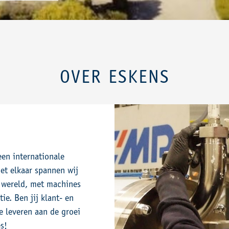
OVER ESKENS
S
een internationale
et elkaar spannen wij
e wereld, met machines
ie. Ben jij klant- en
ge leveren aan de groei
es
!