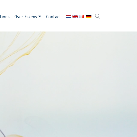
tions
Over Eskens
Contact