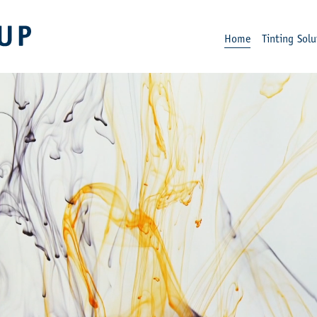
Home
Tinting Solu
ESKENS GROUP
SINDS 1898