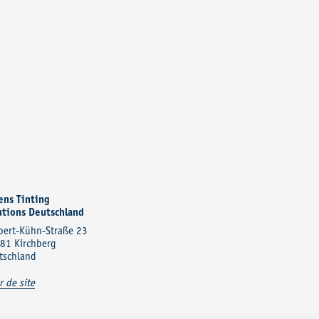
ens Tinting
utions Deutschland
bert-Kühn-Straße 23
81 Kirchberg
tschland
r de site